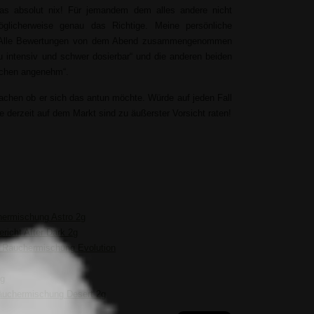
das absolut nix! Für jemandem dem alles andere nicht
glicherweise genau das Richtige. Meine persönliche
n. Alle Bewertungen von dem Abend zusammengenommen
u intensiv und schwer dosierbar“ und die anderen beiden
bchen angenehm“.
machen ob er sich das antun möchte. Würde auf jeden Fall
 derzeit auf dem Markt sind zu äußerster Vorsicht raten!
hermischung Astro 2g
icht After Dark 2g
ht Räuchermischung Evolution
3g
 Räuchermischung Desert 2g