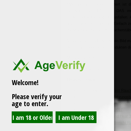
MAL gemütlich einen räuchert ist 
intensiv genug duftet, ist DAS mö
Bewertung würde negativ ausfalle
haben zwei Leute gesagt: „Einfach z
„Sehr sehr stark aber im Räucherstä
Nun kann sich jeder selbst ein Bild 
wie auch bei den Bonzai Produkten die
Mit besten Grüßen
Euer Sir Smokealot
Related Posts
Welcome!
Produktbewertung / Test Räuc
Please verify your
Räuchermischung Erfahrungsber
age to enter.
Erfahrungsbericht / Testberic
Räuchermischungen 2017
Räuchermischung Blind Heat 
Erlebnisbericht / Testbericht