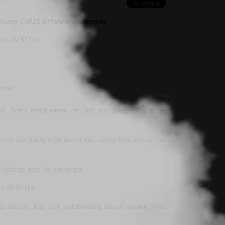
hung CM21 Erfahrungsbericht
 um 09:57 Uhr
mmer!
st. Sonst hängt einem der Duft den ganzen Tag in der
noch das Aaargh! Da macht das verräuchern einfach nur
r Anfänge oder Neueinsteiger.
m 23:09 Uhr
 müssen halt echt andersniedrig dosiert werden sonst