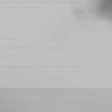
was wie Be Happy. Das bei weitem stark genug wenn man
h ja mit allem hochdosieren!
e
(Pflichtfeld)
l-Adresse
(Pflichtfeld, wird nicht veröffentlicht)
ite
ite in diesem Browser für meinen nächsten Kommentar
» Letzte Blogbeiträge
» Rauchkraut intern
Baba Kush Raeuchermischung
Werben / Mediadaten
Erfahrungen
Kontaktanfrage