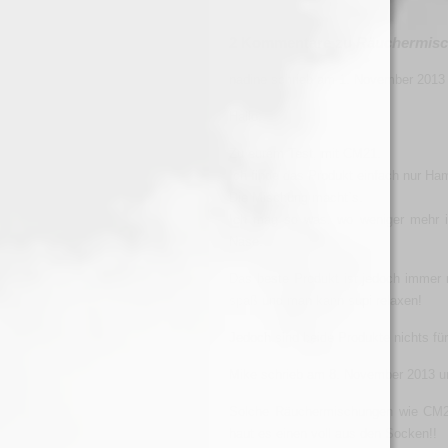
2 Kommentare zu
Räuchermisc
nadine schrieb am 1. November 2013
Hallo,
Zu eurem Test, mit CM21.
Ich finde das Produkt einfach nur Ha
Die Mischung macht`s.
Ich mag so was, wo weniger mehr i
Nase.
Das beste Produkt ist jedoch immer 
spaß und man kann supi relaxen!
Jedoch sind beide Produkte nichts fü
Mike schrieb am 8. November 2013 u
Solche Räuchermischungen wie CM21
haut es einen voll aus den Socken!!