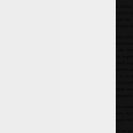
Zum Setting: Heute mal eine Illustre
dabei sind. Wir haben alle schon v
CM21 hat aber noch keiner von uns g
wären die zwei anderen (einer davon b
Wir beginnen mit dem Räuchern und es
bemerkt. Die Räucherstäbchen-Crew 
noch die Räuchervase in der Han
„Einschlag“. Gleich nach ihm beginn
ein sehr intensiver Duft. Ich muß sag
halbe Stunde nach dem Räuchern wüns
derb, das ich sagen möchte, es ist e
habe! Dagegen ist Anni ein Schmeißf
überlegen ob er sowas überhaupt verr
eins alt eingesessenen Räucherprofis
Nichts desto trotz ging es den ande
sie waren auch erstaunlich aktiv. Au
offensichtlich in der Räuchervase no
Fazit: Für jemanden der noch nie ger