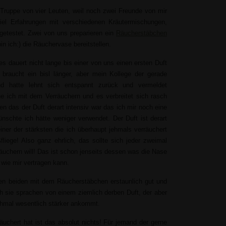
 Truppe von vier Leuten, weil noch zwei Freunde von mir
iel Erfahrungen mit verschiedenen Kräutermischungen,
etestet. Zwei von uns preparieren ein
Räucherstäbchen
in ich:) die Räuchervase bereitstellen.
 dauert nicht lange bis einer von uns einen ersten Duft
braucht ein bisl länger, aber mein Kollege der gerade
d hatte lehnt sich entspannt zurück und vermeldet
e ich mit dem Verräuchern und es verbreitet sich rasch
en das der Duft derart intensiv war das ich mir noch eine
chte ich hätte weniger verwendet. Der Duft ist derart
iner der stärksten die ich überhaupt jehmals verräuchert
liege! Also ganz ehrlich, das sollte sich jeder zweimal
äuchern will! Das ist schon jenseits dessen was die Nase
 wie mir vertragen kann.
ren beiden mit dem Räucherstäbchen erstaunlich gut und
ch sie sprachen von einem ziemlich derben Duft, der aber
chmal wesentlich stärker ankommt.
äuchert hat ist das absolut nichts! Für jemand der gerne