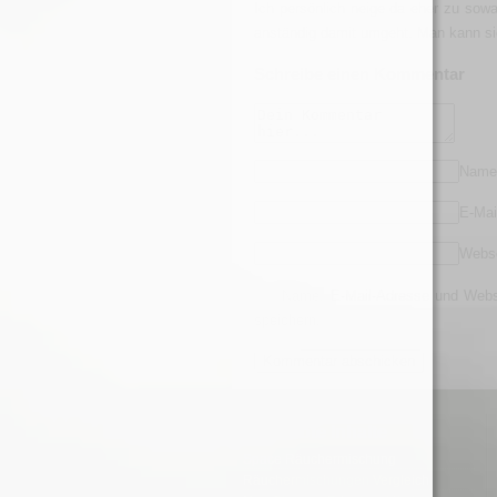
Ich persönlich neige da eher zu so
anständig damit umgeht. Man kann sic
Schreibe einen Kommentar
Nam
E-Mai
Webse
Name, E-Mail-Adresse und Webs
speichern.
» Beliebte Inhalte
Space Räuchermischung
Räuchermischungen Vergleich