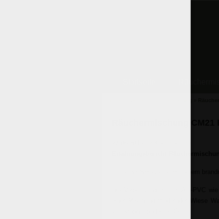
Startseite
Räuchermi
Schnellnavigation:
Startseite
»
Blog
»
Räucher
Räuchermischung CM21 E
27.08.2013 -
2 Kommentare
Erfahrungsbericht Räuchermischu
Hallo, Sir Smokealot mit einem bran
Die Verpackung ist aus Alu-PVC wie 
einer Mischung modernder Wiese Wal
katasrophal bedeutet 😉