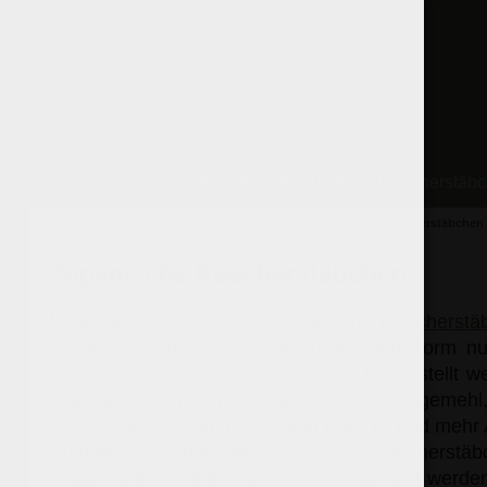
Startseite
Räuchermischungen
Räucherstäb
Schnellnavigation:
Startseite
»
Räucherstäbchen
»
Japanische Räucherstäbchen
Japanische Räucherstäbchen
Japanische
Räucherstä
ursprünglichen Form nu
zu finden. Hergestellt w
Räucherstäbchen meist aus feinem Sägemehl
Wasser und haben nicht selten über 15 und meh
enthalten. Hochwertige japanische Räucherstäb
Regel mehrere Jahre, bevor sie verwendet werden.