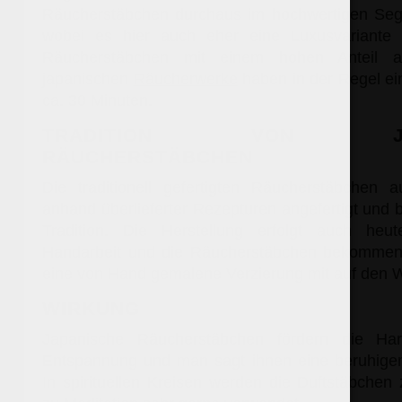
Räucherstäbchen durchaus im hochwertigen Seg
wobei es hier auch eher eine Luxusvariante 
Räucherstäbchen mit einem hohen Anteil a
japanischen
Räucherwerke
haben in der Regel e
ca. 30 Minuten.
TRADITION VON JAPA
RÄUCHERSTÄBCHEN
Die traditionell gefertigten Räucherstäbchen
anhand überlieferter Rezepturen angefertigt und 
Tradition. Die Herstellung erfolgt auch heu
Handarbeit und die Räucherstäbchen bekommen 
eine von Hand gemalene Verzierung mit auf den 
WIRKUNG
Japanische Räucherstäbchen fördern die Ha
Entspannung und man sagt ihnen eine beruhige
In spirituellen Kreisen werden die Duftstäbchen