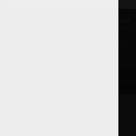
zu Meditation sehr gerne verwendet.
» Beliebte Inhalte
» Letzte Blogbeiträge
Space Räuchermischung
Baba Kush Raeuchermischung
Erfahrungen
Räuchermischungen Vergleich
Räuchermischungen 2017
Nag Champa Räucherstäbchen
Joker 4g Räuchermischung
Erfahrungen
© 2010
Rauchkraut.net
⋅
RSS
⋅
Impressum
⋅
Räuchermischung
⋅
Kräutermisch
Räuchermischungen
⋅
Kräutermischungen
⋅
Räuchermischungen kaufen